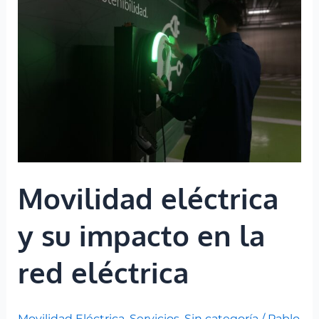
su
impacto
en
la
red
eléctrica
Movilidad eléctrica
y su impacto en la
red eléctrica
Movilidad Eléctrica
,
Servicios
,
Sin categoría
/
Pablo