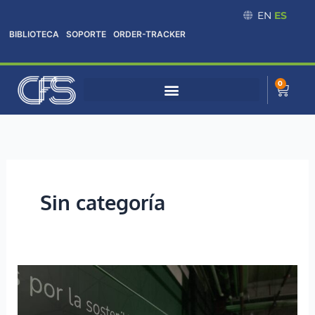
Omitir
EN
ES
e
BIBLIOTECA
SOPORTE
ORDER-TRACKER
ir
al
contenido
0
Cart
Sin categoría
Movilidad
eléctrica
y