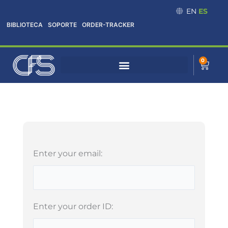
Omitir
EN
ES
e
BIBLIOTECA
SOPORTE
ORDER-TRACKER
ir
al
contenido
0
Cart
Enter your email:
Enter your order ID: