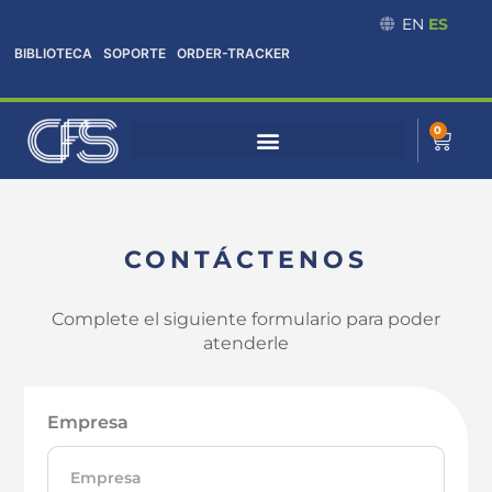
Omitir
EN
ES
e
BIBLIOTECA
SOPORTE
ORDER-TRACKER
ir
al
contenido
0
Cart
CONTÁCTENOS
Complete el siguiente formulario para poder
atenderle
Empresa