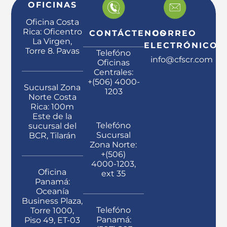
OFICINAS
Oficina Costa
Rica: Oficentro
CONTÁCTENOS
CORREO
La Virgen,
ELECTRÓNICO
Torre 8. Pavas
Telefóno
info@cfscr.com
Oficinas
Centrales:
+(506) 4000-
Sucursal Zona
1203
Norte Costa
Rica: 100m
Este de la
Telefóno
sucursal del
Sucursal
BCR, Tilarán
Zona Norte:
+(506)
4000-1203,
Oficina
ext 35
Panamá:
Oceanía
Business Plaza,
Telefóno
Torre 1000,
Panamá:
Piso 49, ET-03