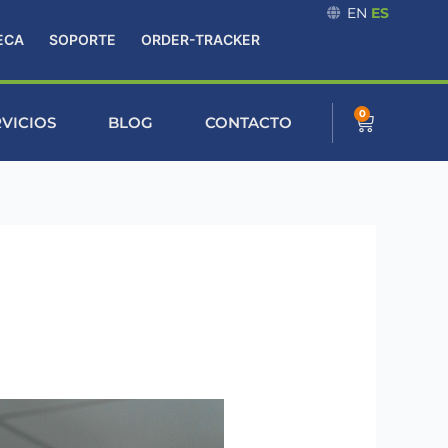
EN
ES
ECA
SOPORTE
ORDER-TRACKER
0
Cart
RVICIOS
BLOG
CONTACTO