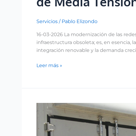
de Media Tensió
Servicios
/
Pablo Elizondo
16-03-2026 La modernización de las rede
infraestructura obsoleta; es, en esencia,
integración renovable y la demanda crecien
Leer más »
Almacenamiento
de
Energía
como