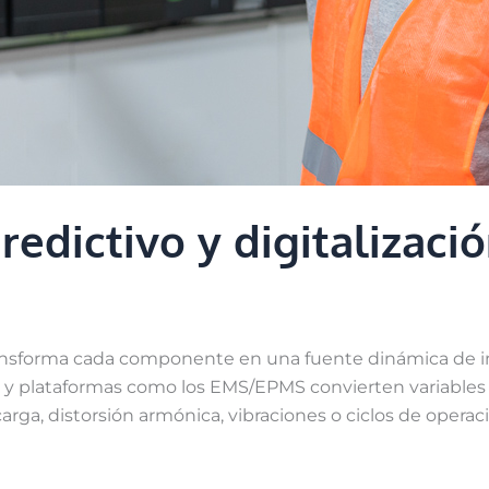
dictivo y digitalizació
 transforma cada componente en una fuente dinámica de 
es y plataformas como los EMS/EPMS convierten variables
arga, distorsión armónica, vibraciones o ciclos de oper