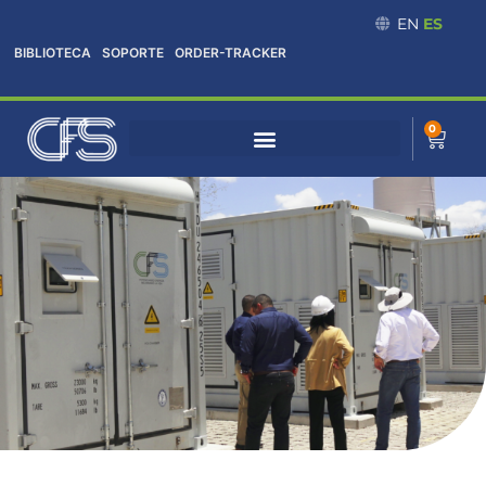
Omitir
EN
ES
e
BIBLIOTECA
SOPORTE
ORDER-TRACKER
ir
al
contenido
0
Cart