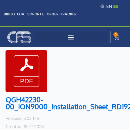
Omitir
EN
ES
e
BIBLIOTECA
SOPORTE
ORDER-TRACKER
ir
al
contenido
0
Cart
QGH42230-
00_ION9000_Installation_Sheet_RD19
File size: 5.03 MB
Created: 19-12-2023