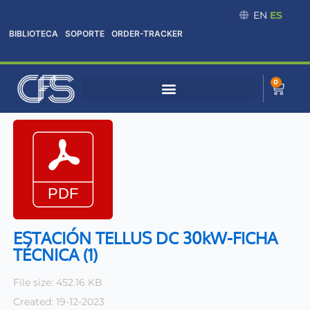
Omitir
EN
ES
e
BIBLIOTECA
SOPORTE
ORDER-TRACKER
ir
al
contenido
0
Cart
ESTACIÓN TELLUS DC 30kW-FICHA
TÉCNICA (1)
File size: 452.16 KB
Created: 19-12-2023