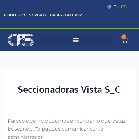
Omitir
Buscar:
EN
ES
e
BIBLIOTECA
SOPORTE
ORDER-TRACKER
ir
al
contenido
0
Cart
Seccionadoras Vista S_C
Parece que no podemos encontrar lo que estás
buscando. Te puedes comunicar con el
administrador.