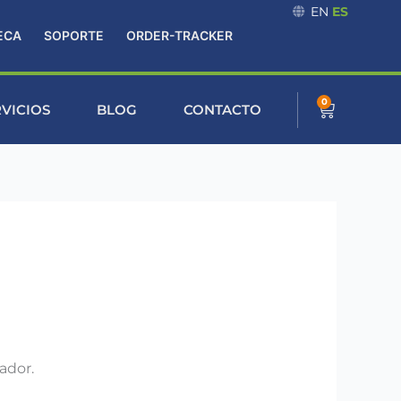
EN
ES
ECA
SOPORTE
ORDER-TRACKER
0
Cart
RVICIOS
BLOG
CONTACTO
ador.