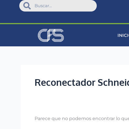
Search
Omitir
Search
Buscar:
e
ir
al
contenido
INIC
Reconectador Schneid
Parece que no podemos encontrar lo que