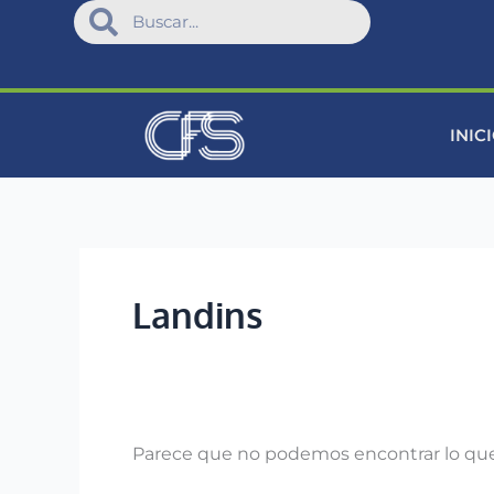
Search
Omitir
Search
Buscar:
e
ir
al
contenido
INIC
Landins
Parece que no podemos encontrar lo que