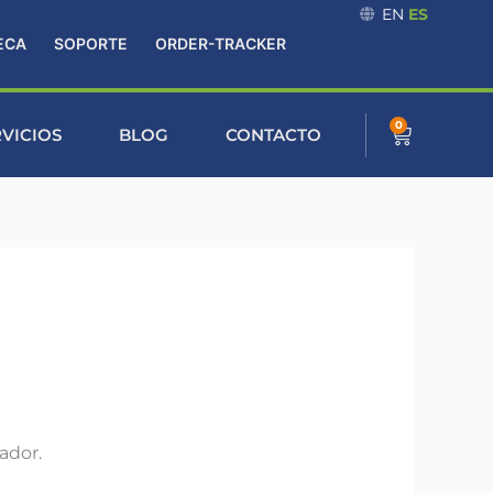
EN
ES
ECA
SOPORTE
ORDER-TRACKER
0
Cart
RVICIOS
BLOG
CONTACTO
ador.