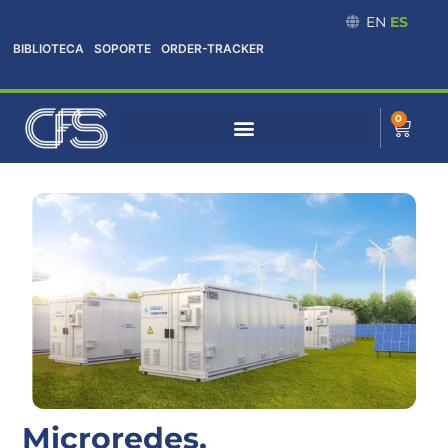
Omitir
EN
ES
e
BIBLIOTECA
SOPORTE
ORDER-TRACKER
ir
al
contenido
0
Cart
Microredes,