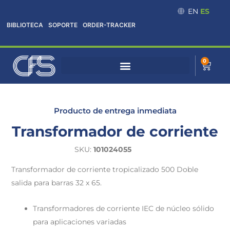
Omitir
EN
ES
e
BIBLIOTECA
SOPORTE
ORDER-TRACKER
ir
al
contenido
0
Cart
Producto de entrega inmediata
Transformador de corriente
SKU:
101024055
Transformador de corriente tropicalizado 500 Doble
salida para barras 32 x 65.
Transformadores de corriente IEC de núcleo sólido
para aplicaciones variadas