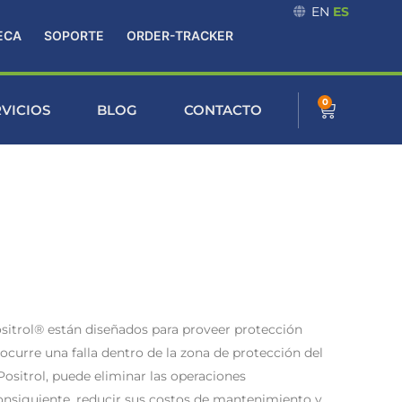
EN
ES
ECA
SOPORTE
ORDER-TRACKER
0
Cart
RVICIOS
BLOG
CONTACTO
ositrol® están diseñados para proveer protección
curre una falla dentro de la zona de protección del
Positrol, puede eliminar las operaciones
consiguiente, reducir sus costos de mantenimiento y