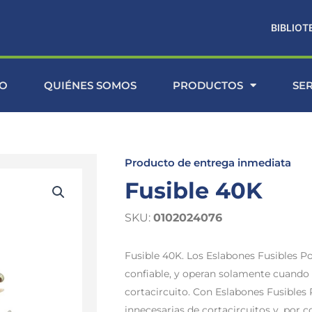
BIBLIOT
IO
QUIÉNES SOMOS
PRODUCTOS
SE
Producto de entrega inmediata
Fusible 40K
SKU:
0102024076
Fusible 40K. Los Eslabones Fusibles P
confiable, y operan solamente cuando o
cortacircuito. Con Eslabones Fusibles 
innecesarias de cortacircuitos y, por 