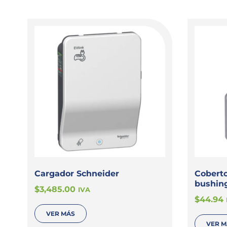
Cargador Schneider
Cobert
bushin
$
3,485.00
IVA
$
44.94
VER MÁS
VER 