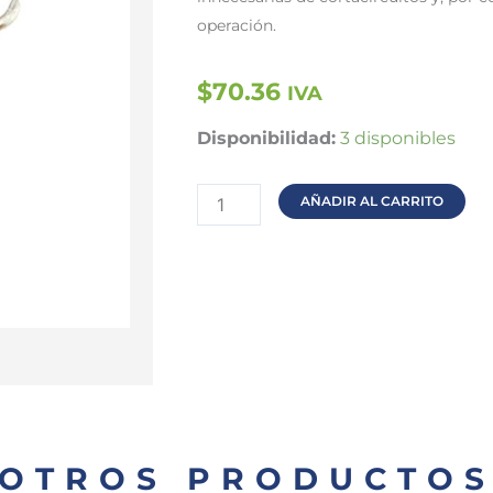
operación.
$
70.36
IVA
Fusible
Disponibilidad:
3 disponibles
40K
cantidad
AÑADIR AL CARRITO
OTROS PRODUCTO