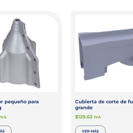
or pequeño para
Cubierta de corte de fu
g
grande
$
129.63
IVA
IVA
MÁS
VER MÁS