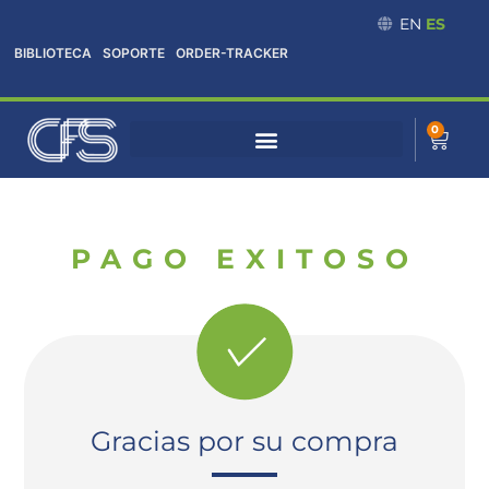
Omitir
EN
ES
e
BIBLIOTECA
SOPORTE
ORDER-TRACKER
ir
al
contenido
0
Cart
PAGO EXITOSO
Gracias por su compra