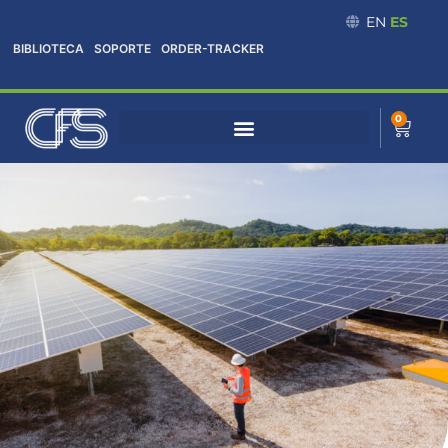
Omitir
EN
ES
e
BIBLIOTECA
SOPORTE
ORDER-TRACKER
ir
al
contenido
0
Cart