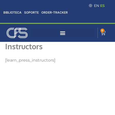
Omitir
EN
ES
e
BIBLIOTECA
SOPORTE
ORDER-TRACKER
ir
al
contenido
0
Cart
Instructors
[learn_press_instructors]