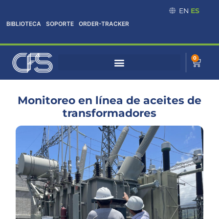
Omitir
EN
ES
e
BIBLIOTECA
SOPORTE
ORDER-TRACKER
ir
al
contenido
0
Cart
Monitoreo en línea de aceites de
transformadores