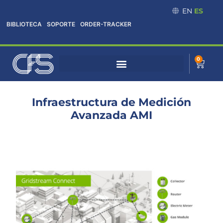
Omitir
EN
ES
e
BIBLIOTECA
SOPORTE
ORDER-TRACKER
ir
al
contenido
0
Cart
Infraestructura de Medición
Avanzada AMI