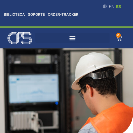
Omitir
EN
ES
e
BIBLIOTECA
SOPORTE
ORDER-TRACKER
ir
al
contenido
0
Cart