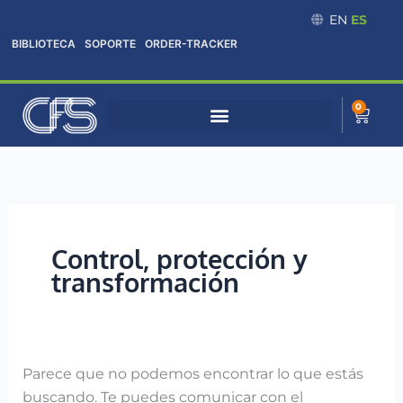
Omitir
Buscar:
EN
ES
e
BIBLIOTECA
SOPORTE
ORDER-TRACKER
ir
al
contenido
0
Cart
Control, protección y
transformación
Parece que no podemos encontrar lo que estás
buscando. Te puedes comunicar con el