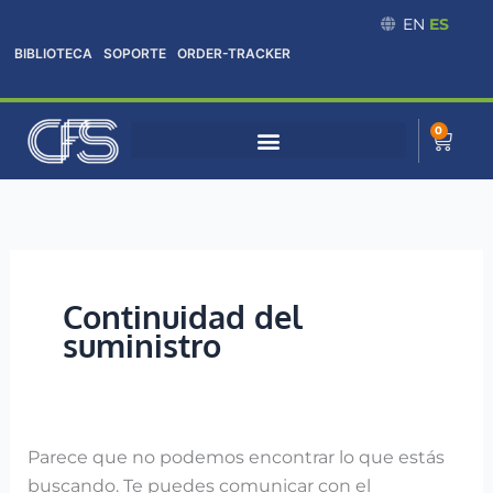
Omitir
Buscar:
EN
ES
e
BIBLIOTECA
SOPORTE
ORDER-TRACKER
ir
al
contenido
0
Cart
Continuidad del
suministro
Parece que no podemos encontrar lo que estás
buscando. Te puedes comunicar con el